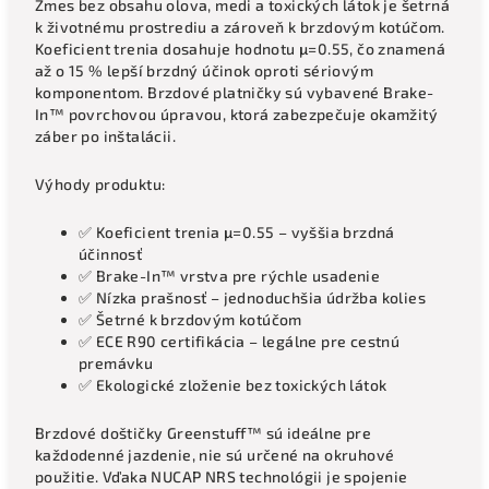
Zmes bez obsahu olova, medi a toxických látok je šetrná
k životnému prostrediu a zároveň k brzdovým kotúčom.
Koeficient trenia dosahuje hodnotu μ=0.55, čo znamená
až o 15 % lepší brzdný účinok oproti sériovým
komponentom. Brzdové platničky sú vybavené Brake-
In™ povrchovou úpravou, ktorá zabezpečuje okamžitý
záber po inštalácii.
Výhody produktu:
✅ Koeficient trenia μ=0.55 – vyššia brzdná
účinnosť
✅ Brake-In™ vrstva pre rýchle usadenie
✅ Nízka prašnosť – jednoduchšia údržba kolies
✅ Šetrné k brzdovým kotúčom
✅ ECE R90 certifikácia – legálne pre cestnú
premávku
✅ Ekologické zloženie bez toxických látok
Brzdové doštičky Greenstuff™ sú ideálne pre
každodenné jazdenie, nie sú určené na okruhové
použitie. Vďaka NUCAP NRS technológii je spojenie