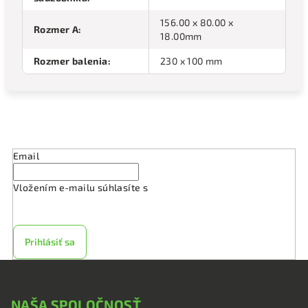
156.00 x 80.00 x
Rozmer A
:
18.00mm
Rozmer balenia
:
230 x 100 mm
Odoberať newsletter
Email
Vložením e-mailu súhlasíte s
podmienkami ochrany
osobných údajov
Prihlásiť sa
Z
á
NAŠA SPOLOČNOSŤ
p