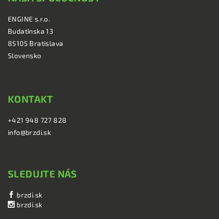
ä
ENGINE s.r.o.
t
Budatínska 13
i
85105 Bratislava
e
Slovensko
KONTAKT
+421 948 727 828
info@brzdi.sk
SLEDUJTE NÁS
brzdi.sk
brzdi.sk