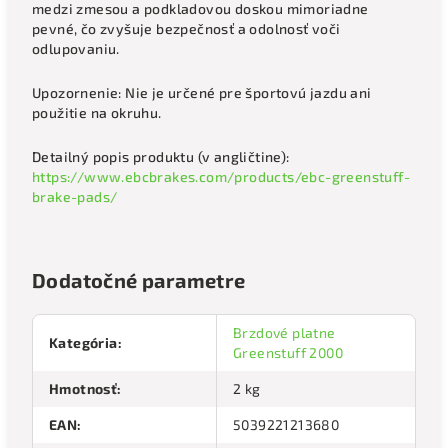
medzi zmesou a podkladovou doskou mimoriadne
pevné, čo zvyšuje bezpečnosť a odolnosť voči
odlupovaniu.
Upozornenie: Nie je určené pre športovú jazdu ani
použitie na okruhu.
Detailný popis produktu (v angličtine):
https://www.ebcbrakes.com/products/ebc-greenstuff-
brake-pads/
Dodatočné parametre
Brzdové platne
Kategória
:
Greenstuff 2000
Hmotnosť
:
2 kg
EAN
:
5039221213680