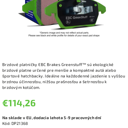
Brzdové platničky EBC Brakes Greenstuff™ sú ekologické
brzdové platne určené pre menšie a kompaktné autá alebo
športové hatchbacky. Ideálne na každodenné jazdenie s vyššou
brzdnou účinnosťou, nižšou prašnosťou a šetrnosťou k
brzdovým kotúčom.
€114,26
Jednotková
Na sklade v EU, dodacia lehota 5-9 pracovných dní
cena:
Kód:
DP21368