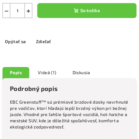
−
+
Do košíka
Opýtať sa
Zdieľať
Popis
Videá (1)
Diskusia
Podrobný popis
EBC Greenstuff™ sú prémiové brzdové dosky navrhnuté
pre vodičov, ktorí hľadajú lepší brzdný výkon pri bežnej
jazde. Vhodné pre ľahšie športové vozidlá, hot-hatche a
mestské SUV, kde je dôležitá spoľahlivosť, komfort a
ekologická zodpovednosť.