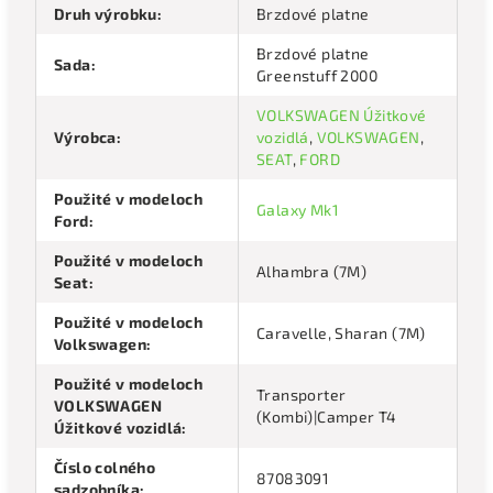
Druh výrobku
:
Brzdové platne
Brzdové platne
Sada
:
Greenstuff 2000
VOLKSWAGEN Úžitkové
Výrobca
:
vozidlá
,
VOLKSWAGEN
,
SEAT
,
FORD
Použité v modeloch
Galaxy Mk1
Ford
:
Použité v modeloch
Alhambra (7M)
Seat
:
Použité v modeloch
Caravelle, Sharan (7M)
Volkswagen
:
Použité v modeloch
Transporter
VOLKSWAGEN
(Kombi)|Camper T4
Úžitkové vozidlá
:
Číslo colného
87083091
sadzobníka
: