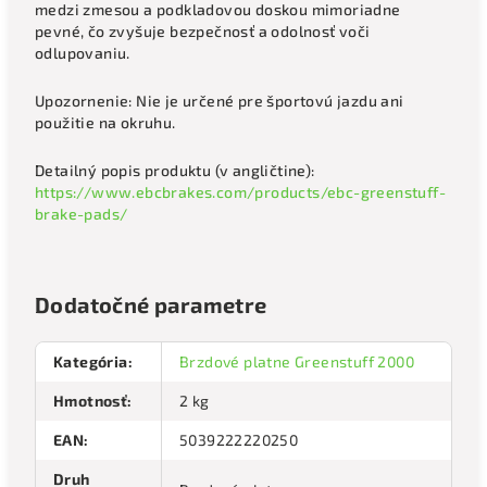
medzi zmesou a podkladovou doskou mimoriadne
pevné, čo zvyšuje bezpečnosť a odolnosť voči
odlupovaniu.
Upozornenie: Nie je určené pre športovú jazdu ani
použitie na okruhu.
Detailný popis produktu (v angličtine):
https://www.ebcbrakes.com/products/ebc-greenstuff-
brake-pads/
Dodatočné parametre
Kategória
:
Brzdové platne Greenstuff 2000
Hmotnosť
:
2 kg
EAN
:
5039222220250
Druh