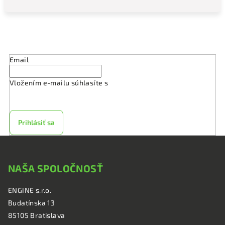
Odoberať newsletter
Email
Vložením e-mailu súhlasíte s
podmienkami ochrany
osobných údajov
Prihlásiť sa
Z
á
NAŠA SPOLOČNOSŤ
p
ä
ENGINE s.r.o.
t
Budatínska 13
i
85105 Bratislava