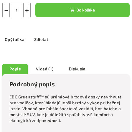
−
+
Do košíka
Opýtať sa
Zdieľať
Popis
Videá (1)
Diskusia
Podrobný popis
EBC Greenstuff™ sú prémiové brzdové dosky navrhnuté
pre vodičov, ktorí hľadajú lepší brzdný výkon pri bežnej
jazde. Vhodné pre ľahšie športové vozidlá, hot-hatche a
mestské SUV, kde je dôležitá spoľahlivosť, komfort a
ekologická zodpovednosť.