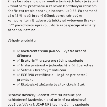
Zmes bez obsahu olova, medi a toxických látok je šetrná
k životnému prostrediu a zároveň k brzdovým kotúčom.
Koeficient trenia dosahuje hodnotu μ=0.55, čo znamená
až o 15 % lepší brzdný účinok oproti sériovým
komponentom. Brzdové platničky sú vybavené Brake-
In™ povrchovou úpravou, ktorá zabezpečuje okamžitý
záber po inštalácii.
Výhody produktu:
✅ Koeficient trenia μ=0.55 – vyššia brzdná
účinnosť
✅ Brake-In™ vrstva pre rýchle usadenie
✅ Nízka prašnosť – jednoduchšia údržba kolies
✅ Šetrné k brzdovým kotúčom
✅ ECE R90 certifikácia – legálne pre cestnú
premávku
✅ Ekologické zloženie bez toxických látok
Brzdové doštičky Greenstuff™ sú ideálne pre
každodenné jazdenie, nie sú určené na okruhové
použitie. Vďaka NUCAP NRS technológii je spojenie