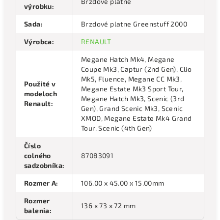
Brzdové platne
výrobku
:
Sada
:
Brzdové platne Greenstuff 2000
Výrobca
:
RENAULT
Megane Hatch Mk4, Megane
Coupe Mk3, Captur (2nd Gen), Clio
Mk5, Fluence, Megane CC Mk3,
Použité v
Megane Estate Mk3 Sport Tour,
modeloch
Megane Hatch Mk3, Scenic (3rd
Renault
:
Gen), Grand Scenic Mk3, Scenic
XMOD, Megane Estate Mk4 Grand
Tour, Scenic (4th Gen)
Číslo
colného
87083091
sadzobníka
:
Rozmer A
:
106.00 x 45.00 x 15.00mm
Rozmer
136 x 73 x 72 mm
balenia
: