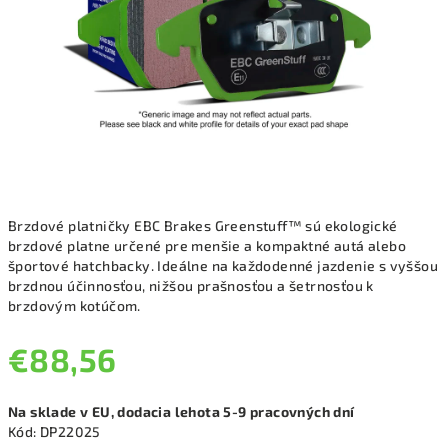
Brzdové platničky EBC Brakes Greenstuff™ sú ekologické
brzdové platne určené pre menšie a kompaktné autá alebo
športové hatchbacky. Ideálne na každodenné jazdenie s vyššou
brzdnou účinnosťou, nižšou prašnosťou a šetrnosťou k
brzdovým kotúčom.
€88,56
Jednotková
Na sklade v EU, dodacia lehota 5-9 pracovných dní
cena:
Kód:
DP22025