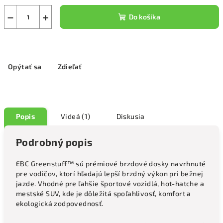
−
+
Do košíka
Opýtať sa
Zdieľať
Popis
Videá (1)
Diskusia
Podrobný popis
EBC Greenstuff™ sú prémiové brzdové dosky navrhnuté
pre vodičov, ktorí hľadajú lepší brzdný výkon pri bežnej
jazde. Vhodné pre ľahšie športové vozidlá, hot-hatche a
mestské SUV, kde je dôležitá spoľahlivosť, komfort a
ekologická zodpovednosť.