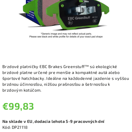
Brzdové platničky EBC Brakes Greenstuff™ sú ekologické
brzdové platne určené pre menšie a kompaktné autá alebo
športové hatchbacky. Ideálne na každodenné jazdenie s vyššou
brzdnou účinnosťou, nižšou prašnosťou a šetrnosťou k
brzdovým kotúčom.
€99,83
Jednotková
Na sklade v EU, dodacia lehota 5-9 pracovných dní
cena:
Kód:
DP21118