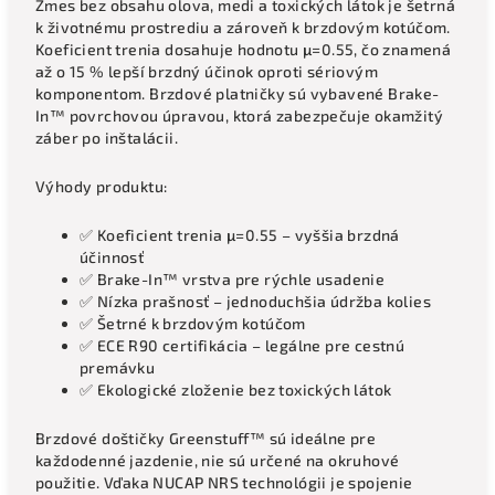
Zmes bez obsahu olova, medi a toxických látok je šetrná
k životnému prostrediu a zároveň k brzdovým kotúčom.
Koeficient trenia dosahuje hodnotu μ=0.55, čo znamená
až o 15 % lepší brzdný účinok oproti sériovým
komponentom. Brzdové platničky sú vybavené Brake-
In™ povrchovou úpravou, ktorá zabezpečuje okamžitý
záber po inštalácii.
Výhody produktu:
✅ Koeficient trenia μ=0.55 – vyššia brzdná
účinnosť
✅ Brake-In™ vrstva pre rýchle usadenie
✅ Nízka prašnosť – jednoduchšia údržba kolies
✅ Šetrné k brzdovým kotúčom
✅ ECE R90 certifikácia – legálne pre cestnú
premávku
✅ Ekologické zloženie bez toxických látok
Brzdové doštičky Greenstuff™ sú ideálne pre
každodenné jazdenie, nie sú určené na okruhové
použitie. Vďaka NUCAP NRS technológii je spojenie