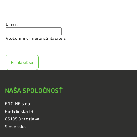
Odoberať newsletter
Email
Vložením e-mailu súhlasíte s
podmienkami ochrany
osobných údajov
Prihlásiť sa
Z
á
NAŠA SPOLOČNOSŤ
p
ä
ENGINE s.r.o.
t
Budatínska 13
i
85105 Bratislava
e
Slovensko