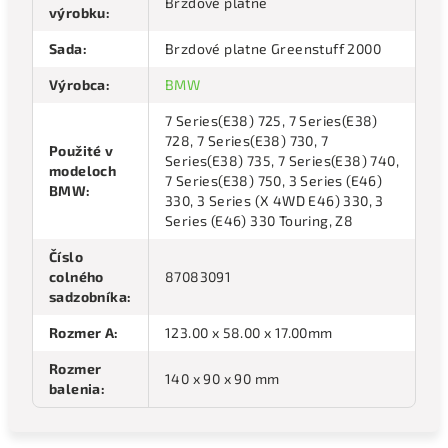
Brzdové platne
výrobku
:
Sada
:
Brzdové platne Greenstuff 2000
Výrobca
:
BMW
7 Series(E38) 725, 7 Series(E38)
728, 7 Series(E38) 730, 7
Použité v
Series(E38) 735, 7 Series(E38) 740,
modeloch
7 Series(E38) 750, 3 Series (E46)
BMW
:
330, 3 Series (X 4WD E46) 330, 3
Series (E46) 330 Touring, Z8
Číslo
colného
87083091
sadzobníka
:
Rozmer A
:
123.00 x 58.00 x 17.00mm
Rozmer
140 x 90 x 90 mm
balenia
: