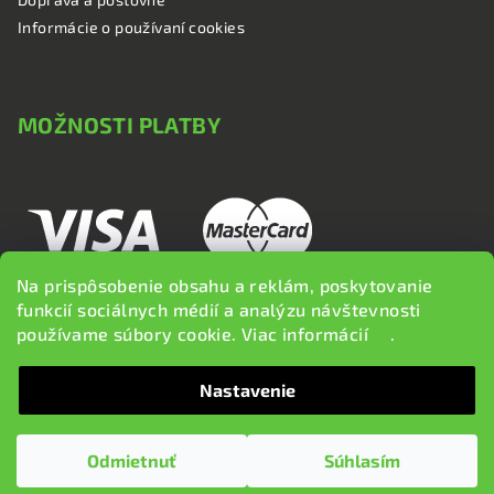
Informácie o používaní cookies
MOŽNOSTI PLATBY
Na prispôsobenie obsahu a reklám, poskytovanie
funkcií sociálnych médií a analýzu návštevnosti
používame súbory cookie. Viac informácií
tu
.
Nastavenie
Copyright 2026
brzdi.sk
. Všetky práva vyhradené.
Upraviť
nastavenie cookies
Odmietnuť
Súhlasím
Vytvoril Shoptet