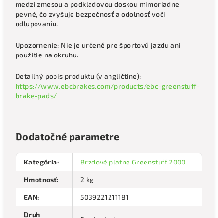
medzi zmesou a podkladovou doskou mimoriadne
pevné, čo zvyšuje bezpečnosť a odolnosť voči
odlupovaniu.
Upozornenie: Nie je určené pre športovú jazdu ani
použitie na okruhu.
Detailný popis produktu (v angličtine):
https://www.ebcbrakes.com/products/ebc-greenstuff-
brake-pads/
Dodatočné parametre
Kategória
:
Brzdové platne Greenstuff 2000
Hmotnosť
:
2 kg
EAN
:
5039221211181
Druh