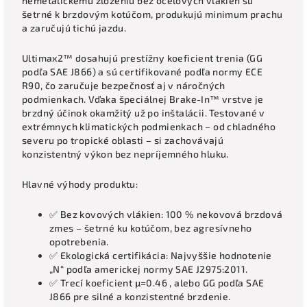
nemetalickému zloženiu bez oceľových vlákien sú
šetrné k brzdovým kotúčom, produkujú minimum prachu
a zaručujú tichú jazdu.
Ultimax2™ dosahujú prestížny koeficient trenia (GG
podľa SAE J866) a sú certifikované podľa normy ECE
R90, čo zaručuje bezpečnosť aj v náročných
podmienkach. Vďaka špeciálnej Brake-In™ vrstve je
brzdný účinok okamžitý už po inštalácii. Testované v
extrémnych klimatických podmienkach – od chladného
severu po tropické oblasti – si zachovávajú
konzistentný výkon bez nepríjemného hluku.
Hlavné výhody produktu:
✅ Bez kovových vlákien: 100 % nekovová brzdová
zmes – šetrné ku kotúčom, bez agresívneho
opotrebenia.
✅ Ekologická certifikácia: Najvyššie hodnotenie
„N“ podľa americkej normy SAE J2975:2011.
✅ Trecí koeficient μ=0.46 , alebo GG podľa SAE
J866 pre silné a konzistentné brzdenie.