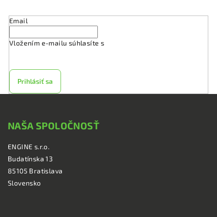
Email
Vložením e-mailu súhlasíte s
podmienkami ochrany
osobných údajov
Prihlásiť sa
Z
á
NAŠA SPOLOČNOSŤ
p
ä
ENGINE s.r.o.
t
Budatínska 13
i
85105 Bratislava
e
Slovensko