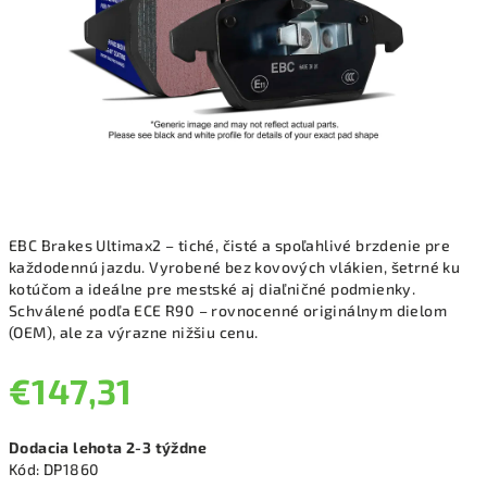
EBC Brakes Ultimax2 – tiché, čisté a spoľahlivé brzdenie pre
každodennú jazdu. Vyrobené bez kovových vlákien, šetrné ku
kotúčom a ideálne pre mestské aj diaľničné podmienky.
Schválené podľa ECE R90 – rovnocenné originálnym dielom
(OEM), ale za výrazne nižšiu cenu.
€147,31
Jednotková
Dodacia lehota 2-3 týždne
cena:
Kód:
DP1860