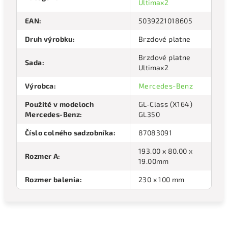
Ultimax2
EAN
:
5039221018605
Druh výrobku
:
Brzdové platne
Brzdové platne
Sada
:
Ultimax2
Výrobca
:
Mercedes-Benz
Použité v modeloch
GL-Class (X164)
Mercedes-Benz
:
GL350
Číslo colného sadzobníka
:
87083091
193.00 x 80.00 x
Rozmer A
:
19.00mm
Rozmer balenia
:
230 x 100 mm
Odoberať newsletter