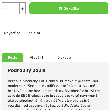
−
+
Do košíka
Opýtať sa
Zdieľať
Popis
Videá (1)
Diskusia
Podrobný popis
Brzdové platničky EBC Brakes Ultimax2™ predstavujú
moderné riešenie pre vodičov, ktorí hľadajú kvalitné
brzdové platne bez kompromisov. Vyrobené v britskom
závode EBC Brakes, tieto brzdové dosky sú navrhnuté
ako plnohodnotná náhrada OEM dielov pre bežné
vozidlá – od osobných áut až po SUV. Vďaka úplne