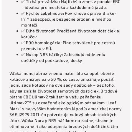
✅ Tichá prevádzka: Najtichšia zmes v ponuke EBC
– ideálna pre mestskú a každodennú jazdu.
✅ Rýchle zabehnutie: Povrchová úprava Brake-
In™ zabezpečuje bezpečné brzdenie hneď po
montáži.
✅ Dlhá životnosť: Predĺžená životnosť doštičiek aj
kotúčov.
✅ R90 homologácia: Plne schválené pre cestnú
premávku v EÚ.
✅ Nucap NRS háčiky: Zabraňujú oddeleniu
doštičky od podkladovej dosky.
Vďaka menej abrazívnemu materiálu sa opotrebenie
kotúčov znižuje až o 50 %, čo často umožňuje použiť
jednu sadu kotúčov na dve sady doštičiek – bez toho,
aby sa znížila životnosť samotných doštičiek. Brzdové
platne EBC Ulimax2 tak šetria vašu peňaženku.
Ultimax2™ sú označené ekologickým odznakom “Leaf
Mark” s najvyšším hodnotením N podľa americkej normy
SAE J2975:2011, čo potvrdzuje nulový obsah toxických
látok. Vďaka Nucap NRS háčikom na zadnej strane je
eliminované riziko odlepenia brzdových doštičiek, čím