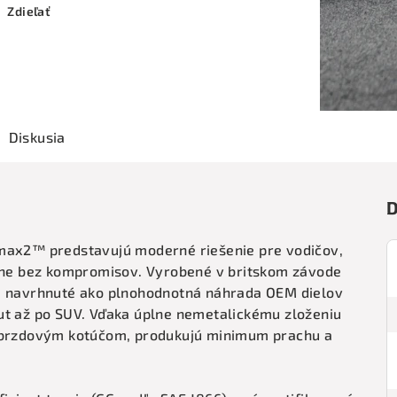
Zdieľať
Diskusia
D
imax2™ predstavujú moderné riešenie pre vodičov,
atne bez kompromisov. Vyrobené v britskom závode
sú navrhnuté ako plnohodnotná náhrada OEM dielov
ut až po SUV. Vďaka úplne nemetalickému zloženiu
k brzdovým kotúčom, produkujú minimum prachu a