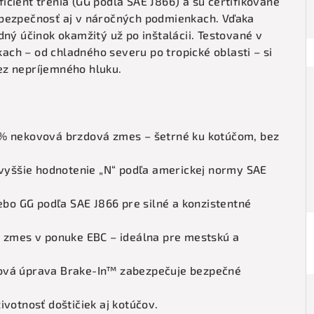
cient trenia (GG podľa SAE J866) a sú certifikované
 bezpečnosť aj v náročných podmienkach. Vďaka
dný účinok okamžitý už po inštalácii. Testované v
ch – od chladného severu po tropické oblasti – si
ez nepríjemného hluku.
 % nekovová brzdová zmes – šetrné ku kotúčom, bez
ajvyššie hodnotenie „N“ podľa americkej normy SAE
lebo GG podľa SAE J866 pre silné a konzistentné
a zmes v ponuke EBC – ideálna pre mestskú a
ová úprava Brake-In™ zabezpečuje bezpečné
ivotnosť doštičiek aj kotúčov.