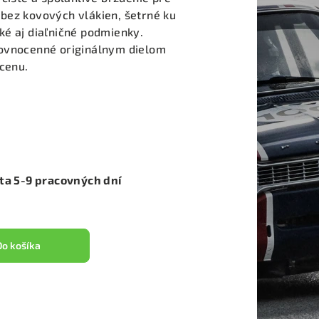
bez kovových vlákien, šetrné ku
ké aj diaľničné podmienky.
rovnocenné originálnym dielom
 cenu.
ota 5-9 pracovných dní
Do košíka