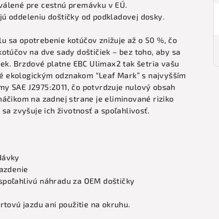
válené pre cestnú premávku v EÚ.
ú oddeleniu doštičky od podkladovej dosky.
 sa opotrebenie kotúčov znižuje až o 50 %, čo
otúčov na dve sady doštičiek – bez toho, aby sa
iek. Brzdové platne EBC Ulimax2 tak šetria vašu
é ekologickým odznakom “Leaf Mark” s najvyšším
my SAE J2975:2011, čo potvrdzuje nulový obsah
áčikom na zadnej strane je eliminované riziko
sa zvyšuje ich životnosť a spoľahlivosť.
dávky
jazdenie
 a spoľahlivú náhradu za OEM doštičky
rtovú jazdu ani použitie na okruhu.