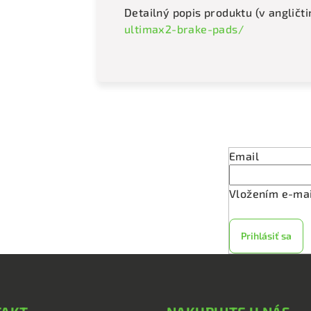
Detailný popis produktu (v angličti
ultimax2-brake-pads/
Odober
Email
Vložením e-mai
Prihlásiť sa