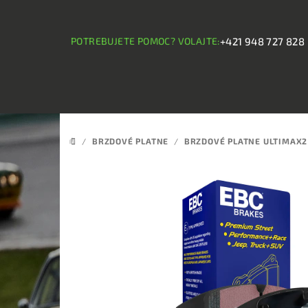
Prejsť
na
obsah
POTREBUJETE POMOC? VOLAJTE:
+421 948 727 828
/
BRZDOVÉ PLATNE
/
BRZDOVÉ PLATNE ULTIMAX2
DOMOV