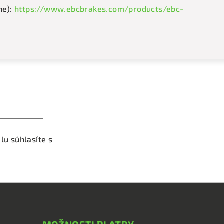
ne):
https://www.ebcbrakes.com/products/ebc-
ať newsletter
lu súhlasíte s
podmienkami ochrany osobných údajov