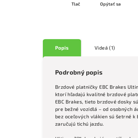
Tlač
Opýtať sa
Popis
Videá (1)
Podrobný popis
Brzdové platničky EBC Brakes Ult
ktorí hľadajú kvalitné brzdové pl
EBC Brakes, tieto brzdové dosky 
pre bežné vozidlá – od osobných á
bez oceľových vlákien sú šetrné 
zaručujú tichú jazdu.