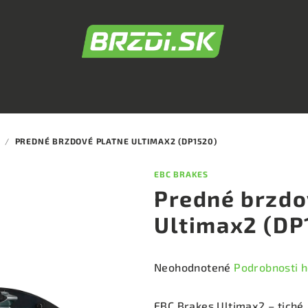
/
PREDNÉ BRZDOVÉ PLATNE ULTIMAX2 (DP1520)
EBC BRAKES
Predné brzdo
Ultimax2 (DP
Priemerné
Neohodnotené
Podrobnosti 
hodnotenie
produktu
EBC Brakes Ultimax2 – tiché,