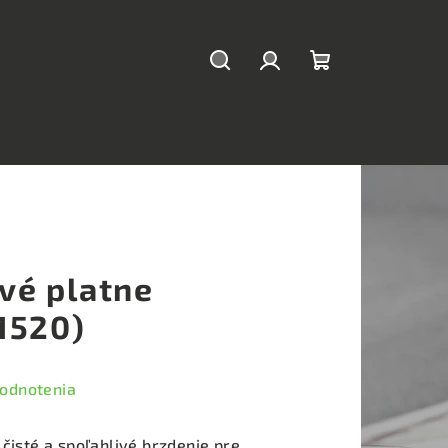
Hľadať
Prihlásenie
Nákupný
košík
vé platne
1520)
hodnotenia
 čisté a spoľahlivé brzdenie pre