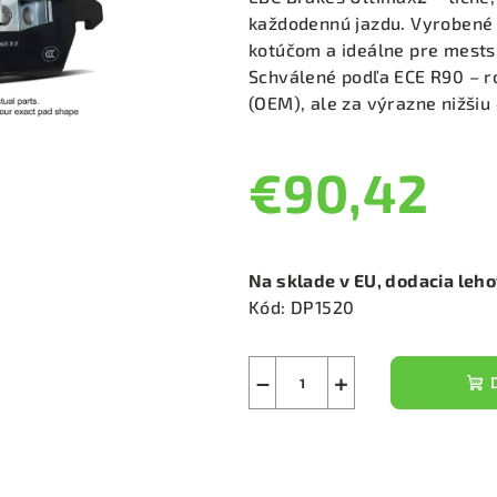
je
každodennú jazdu. Vyrobené 
0,0
kotúčom a ideálne pre mests
z
Schválené podľa ECE R90 – 
5
(OEM), ale za výrazne nižšiu
hviezdičiek.
€90,42
Jednotková
cena:
Na sklade v EU, dodacia leh
Kód:
DP1520
−
+