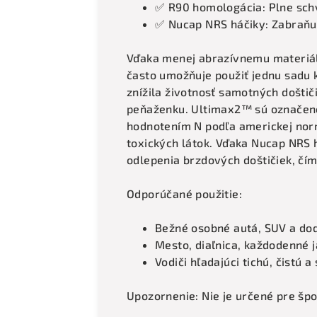
✅ R90 homologácia: Plne sch
✅ Nucap NRS háčiky: Zabraňuj
Vďaka menej abrazívnemu materiálu
často umožňuje použiť jednu sadu k
znížila životnosť samotných doštič
peňaženku. Ultimax2™ sú označen
hodnotením N podľa americkej nor
toxických látok. Vďaka Nucap NRS h
odlepenia brzdových doštičiek, čím 
Odporúčané použitie:
Bežné osobné autá, SUV a do
Mesto, diaľnica, každodenné 
Vodiči hľadajúci tichú, čistú
Upozornenie: Nie je určené pre špo