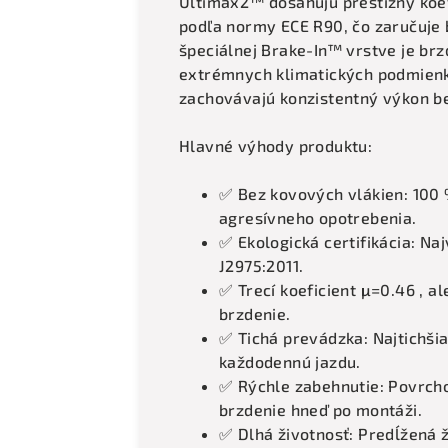
Ultimax2™ dosahujú prestížny koefi
podľa normy ECE R90, čo zaručuje
špeciálnej Brake-In™ vrstve je brz
extrémnych klimatických podmienka
zachovávajú konzistentný výkon b
Hlavné výhody produktu:
✅ Bez kovových vlákien: 100
agresívneho opotrebenia.
✅ Ekologická certifikácia: N
J2975:2011.
✅ Trecí koeficient μ=0.46 , a
brzdenie.
✅ Tichá prevádzka: Najtichši
každodennú jazdu.
✅ Rýchle zabehnutie: Povrch
brzdenie hneď po montáži.
✅ Dlhá životnosť: Predĺžená ž