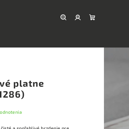
Hľadať
Prihlásenie
Nákupný
košík
vé platne
1286)
hodnotenia
 čisté a spoľahlivé brzdenie pre