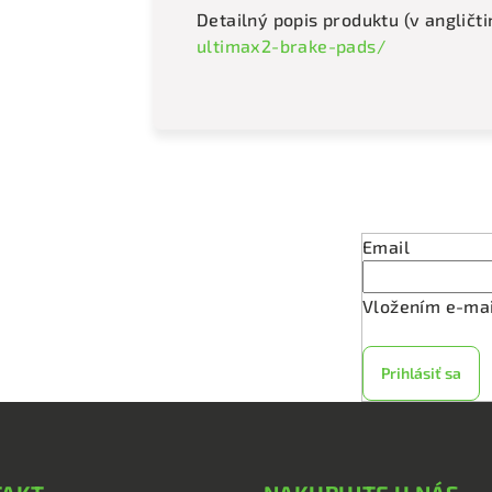
Detailný popis produktu (v angličti
ultimax2-brake-pads/
Odober
Email
Vložením e-mai
Prihlásiť sa