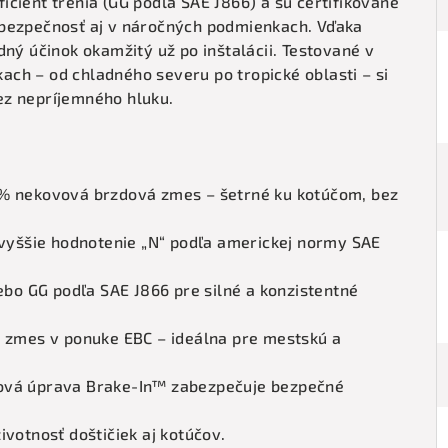
cient trenia (GG podľa SAE J866) a sú certifikované
 bezpečnosť aj v náročných podmienkach. Vďaka
dný účinok okamžitý už po inštalácii. Testované v
ch – od chladného severu po tropické oblasti – si
ez nepríjemného hluku.
 % nekovová brzdová zmes – šetrné ku kotúčom, bez
ajvyššie hodnotenie „N“ podľa americkej normy SAE
lebo GG podľa SAE J866 pre silné a konzistentné
a zmes v ponuke EBC – ideálna pre mestskú a
ová úprava Brake-In™ zabezpečuje bezpečné
ivotnosť doštičiek aj kotúčov.