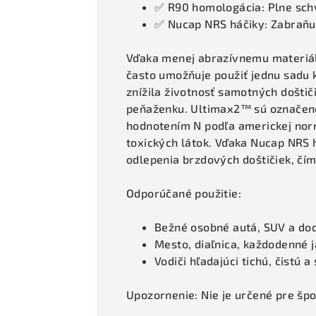
✅ R90 homologácia: Plne sch
✅ Nucap NRS háčiky: Zabraňuj
Vďaka menej abrazívnemu materiálu
často umožňuje použiť jednu sadu k
znížila životnosť samotných doštič
peňaženku. Ultimax2™ sú označen
hodnotením N podľa americkej nor
toxických látok. Vďaka Nucap NRS h
odlepenia brzdových doštičiek, čím 
Odporúčané použitie:
Bežné osobné autá, SUV a do
Mesto, diaľnica, každodenné 
Vodiči hľadajúci tichú, čistú
Upozornenie: Nie je určené pre špo