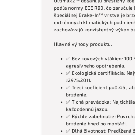
Ultimax2™ dosahujú prestížny koefi
podľa normy ECE R90, čo zaručuje
špeciálnej Brake-In™ vrstve je brz
extrémnych klimatických podmienka
zachovávajú konzistentný výkon b
Hlavné výhody produktu:
✅ Bez kovových vlákien: 100
agresívneho opotrebenia.
✅ Ekologická certifikácia: N
J2975:2011.
✅ Trecí koeficient μ=0.46 , a
brzdenie.
✅ Tichá prevádzka: Najtichši
každodennú jazdu.
✅ Rýchle zabehnutie: Povrch
brzdenie hneď po montáži.
✅ Dlhá životnosť: Predĺžená ž