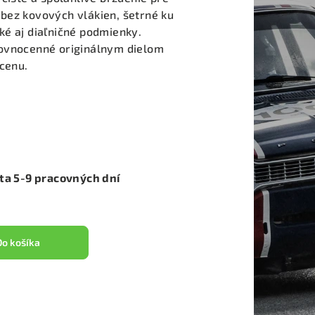
bez kovových vlákien, šetrné ku
ké aj diaľničné podmienky.
rovnocenné originálnym dielom
 cenu.
ota 5-9 pracovných dní
Do košíka