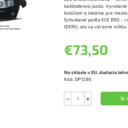
je
každodennú jazdu. Vyrobené 
0,0
kotúčom a ideálne pre mests
z
Schválené podľa ECE R90 – 
5
(OEM), ale za výrazne nižšiu
hviezdičiek.
€73,50
Jednotková
cena:
Na sklade v EU, dodacia leh
Kód:
DP1286
−
+