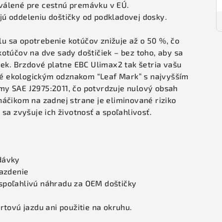
válené pre cestnú premávku v EÚ.
ú oddeleniu doštičky od podkladovej dosky.
 sa opotrebenie kotúčov znižuje až o 50 %, čo
otúčov na dve sady doštičiek – bez toho, aby sa
iek. Brzdové platne EBC Ulimax2 tak šetria vašu
é ekologickým odznakom “Leaf Mark” s najvyšším
my SAE J2975:2011, čo potvrdzuje nulový obsah
áčikom na zadnej strane je eliminované riziko
sa zvyšuje ich životnosť a spoľahlivosť.
dávky
jazdenie
 a spoľahlivú náhradu za OEM doštičky
rtovú jazdu ani použitie na okruhu.