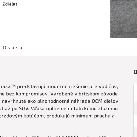
Zdieľať
Diskusia
D
imax2™ predstavujú moderné riešenie pre vodičov,
atne bez kompromisov. Vyrobené v britskom závode
sú navrhnuté ako plnohodnotná náhrada OEM dielov
ut až po SUV. Vďaka úplne nemetalickému zloženiu
k brzdovým kotúčom, produkujú minimum prachu a