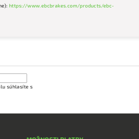
ne):
https://www.ebcbrakes.com/products/ebc-
ať newsletter
lu súhlasíte s
podmienkami ochrany osobných údajov