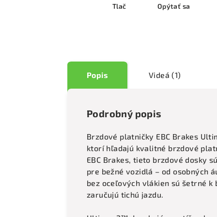
Tlač
Opýtať sa
Popis
Videá (1)
Podrobný popis
Brzdové platničky EBC Brakes Ult
ktorí hľadajú kvalitné brzdové pl
EBC Brakes, tieto brzdové dosky 
pre bežné vozidlá – od osobných á
bez oceľových vlákien sú šetrné 
zaručujú tichú jazdu.