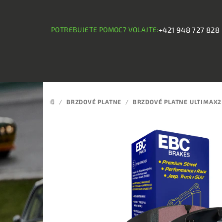
Prejsť
na
obsah
POTREBUJETE POMOC? VOLAJTE:
+421 948 727 828
/
BRZDOVÉ PLATNE
/
BRZDOVÉ PLATNE ULTIMAX2
DOMOV