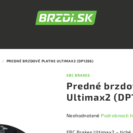
/
PREDNÉ BRZDOVÉ PLATNE ULTIMAX2 (DP1286)
EBC BRAKES
Predné brzdo
Ultimax2 (DP
Priemerné
Neohodnotené
Podrobnosti 
hodnotenie
produktu
EBC Brakes Ultimax2 – tiché,