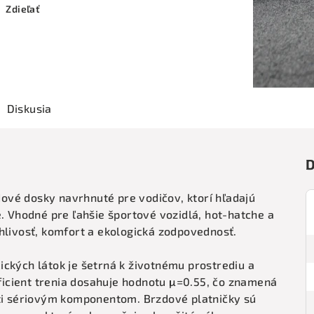
Zdieľať
Diskusia
D
vé dosky navrhnuté pre vodičov, ktorí hľadajú
e. Vhodné pre ľahšie športové vozidlá, hot-hatche a
hlivosť, komfort a ekologická zodpovednosť.
ckých látok je šetrná k životnému prostrediu a
icient trenia dosahuje hodnotu μ=0.55, čo znamená
oti sériovým komponentom. Brzdové platničky sú