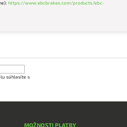
ne):
https://www.ebcbrakes.com/products/ebc-
ať newsletter
lu súhlasíte s
podmienkami ochrany osobných údajov
MOŽNOSTI PLATBY