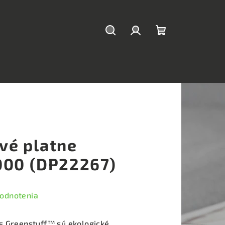
Hľadať
Prihlásenie
Nákupný
košík
vé platne
000 (DP22267)
hodnotenia
s Greenstuff™ sú ekologické