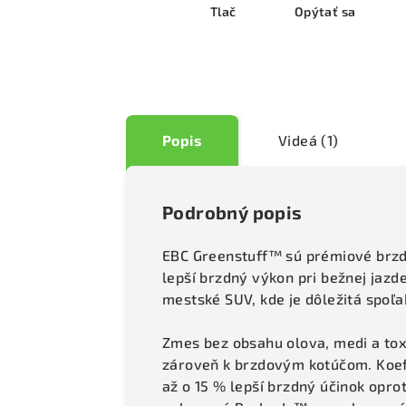
Tlač
Opýtať sa
Popis
Videá (1)
Podrobný popis
EBC Greenstuff™ sú prémiové brzdo
lepší brzdný výkon pri bežnej jazd
mestské SUV, kde je dôležitá spoľa
Zmes bez obsahu olova, medi a toxi
zároveň k brzdovým kotúčom. Koef
až o 15 % lepší brzdný účinok opr