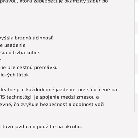
ravou, ktorá zabezpečuje okamžitý záber po
vyššia brzdná účinnosť
le usadenie
šia údržba kolies
m
álne pre cestnú premávku
ických látok
deálne pre každodenné jazdenie, nie sú určené na
S technológii je spojenie medzi zmesou a
vné, čo zvyšuje bezpečnosť a odolnosť voči
rtovú jazdu ani použitie na okruhu.