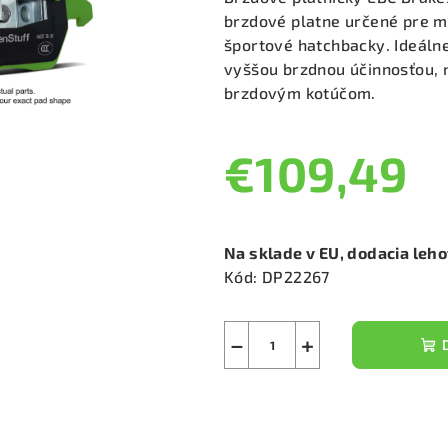
je
brzdové platne určené pre m
0,0
športové hatchbacky. Ideáln
z
vyššou brzdnou účinnosťou, 
5
brzdovým kotúčom.
hviezdičiek.
€109,49
Jednotková
cena:
Na sklade v EU, dodacia leh
Kód:
DP22267
−
+