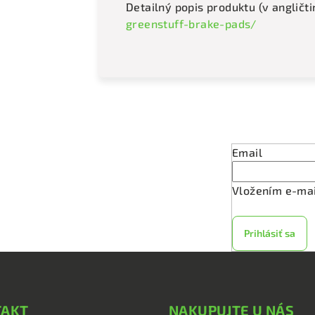
Detailný popis produktu (v angličti
greenstuff-brake-pads/
Odober
Email
Vložením e-mai
Prihlásiť sa
TAKT
NAKUPUJTE U NÁS