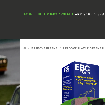
Prejsť
na
obsah
POTREBUJETE POMOC? VOLAJTE:
+421 948 727 828
/
BRZDOVÉ PLATNE
/
BRZDOVÉ PLATNE GREENST
DOMOV