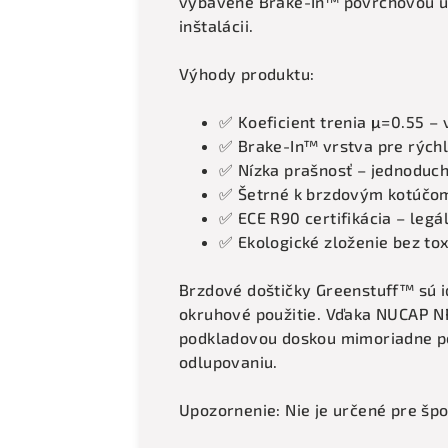
vybavené Brake-In™ povrchovou úp
inštalácii.
Výhody produktu:
✅ Koeficient trenia μ=0.55 – 
✅ Brake-In™ vrstva pre rých
✅ Nízka prašnosť – jednoduch
✅ Šetrné k brzdovým kotúčo
✅ ECE R90 certifikácia – leg
✅ Ekologické zloženie bez tox
Brzdové doštičky Greenstuff™ sú i
okruhové použitie. Vďaka NUCAP NR
podkladovou doskou mimoriadne pe
odlupovaniu.
Upozornenie: Nie je určené pre špo