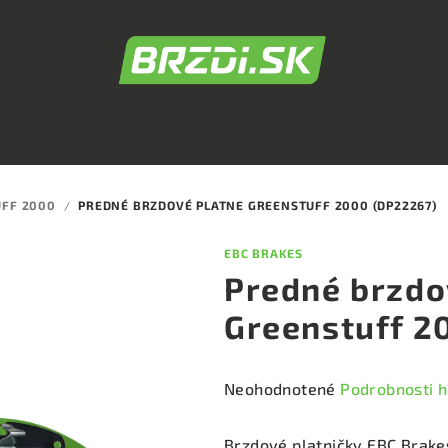
UFF 2000
/
PREDNÉ BRZDOVÉ PLATNE GREENSTUFF 2000 (DP22267)
EBC BRAKES
Predné brzdo
Greenstuff 2
Priemerné
Neohodnotené
Podrobnosti 
hodnotenie
produktu
Brzdové platničky EBC Brake