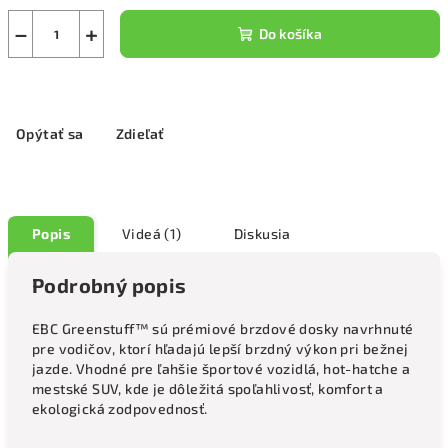
−
+
Do košíka
Opýtať sa
Zdieľať
Popis
Videá (1)
Diskusia
Podrobný popis
EBC Greenstuff™ sú prémiové brzdové dosky navrhnuté
pre vodičov, ktorí hľadajú lepší brzdný výkon pri bežnej
jazde. Vhodné pre ľahšie športové vozidlá, hot-hatche a
mestské SUV, kde je dôležitá spoľahlivosť, komfort a
ekologická zodpovednosť.