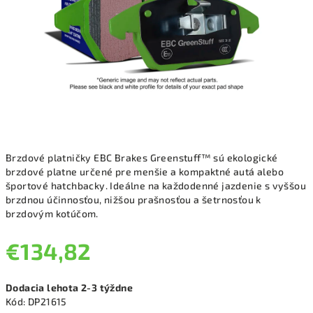
Brzdové platničky EBC Brakes Greenstuff™ sú ekologické
brzdové platne určené pre menšie a kompaktné autá alebo
športové hatchbacky. Ideálne na každodenné jazdenie s vyššou
brzdnou účinnosťou, nižšou prašnosťou a šetrnosťou k
brzdovým kotúčom.
€134,82
Jednotková
Dodacia lehota 2-3 týždne
cena:
Kód:
DP21615