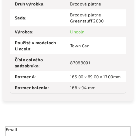
Druh výrobku
:
Brzdové platne
Brzdové platne
Sada
:
Greenstuff 2000
Výrobca
:
Lincoln
Použité v modeloch
Town Car
Lincoln
:
Číslo colného
87083091
sadzobníka
:
Rozmer A
:
165.00 x 69.00 x 17.00mm
Rozmer balenia
:
166 x 94 mm
Odoberať newsletter
Email