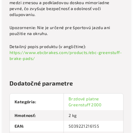
medzi zmesou a podkladovou doskou mimoriadne
pevné, čo zvyšuje bezpečnosť a odolnosť voči
odlupovaniu.
Upozornenie: Nie je určené pre športovú jazdu ani
použitie na okruhu.
Detailný popis produktu (v angličtine):
https://www.ebcbrakes.com/products/ebc-greenstuff-
brake-pads/
Dodatočné parametre
Brzdové platne
Kategória
:
Greenstuff 2000
Hmotnosť
:
2 kg
EAN
:
5039221216155