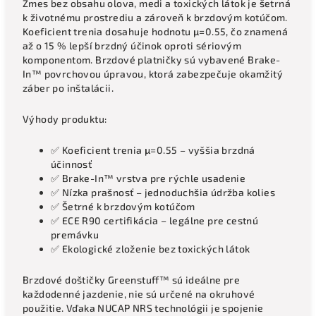
Zmes bez obsahu olova, medi a toxických látok je šetrná
k životnému prostrediu a zároveň k brzdovým kotúčom.
Koeficient trenia dosahuje hodnotu μ=0.55, čo znamená
až o 15 % lepší brzdný účinok oproti sériovým
komponentom. Brzdové platničky sú vybavené Brake-
In™ povrchovou úpravou, ktorá zabezpečuje okamžitý
záber po inštalácii.
Výhody produktu:
✅ Koeficient trenia μ=0.55 – vyššia brzdná
účinnosť
✅ Brake-In™ vrstva pre rýchle usadenie
✅ Nízka prašnosť – jednoduchšia údržba kolies
✅ Šetrné k brzdovým kotúčom
✅ ECE R90 certifikácia – legálne pre cestnú
premávku
✅ Ekologické zloženie bez toxických látok
Brzdové doštičky Greenstuff™ sú ideálne pre
každodenné jazdenie, nie sú určené na okruhové
použitie. Vďaka NUCAP NRS technológii je spojenie