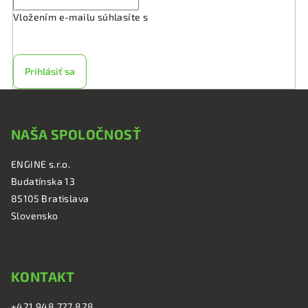
Vložením e-mailu súhlasíte s
podmienkami ochrany
osobných údajov
Prihlásiť sa
Z
á
NAŠA SPOLOČNOSŤ
p
ä
ENGINE s.r.o.
t
Budatínska 13
i
85105 Bratislava
e
Slovensko
KONTAKT
+421 948 727 828