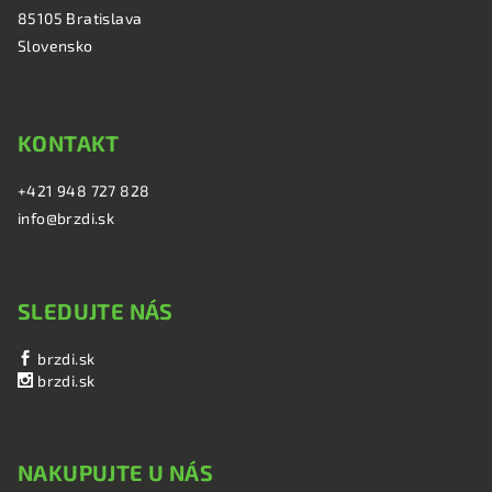
i
85105 Bratislava
e
Slovensko
KONTAKT
+421 948 727 828
info@brzdi.sk
SLEDUJTE NÁS
brzdi.sk
brzdi.sk
NAKUPUJTE U NÁS