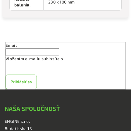
230 x 100 mm
balenia
:
Odoberať newsletter
Email
Vložením e-mailu súhlasíte s
podmienkami ochrany
osobných údajov
Prihlásiť sa
Z
á
NAŠA SPOLOČNOSŤ
p
ä
ENGINE s.r.o.
t
Budatínska 13