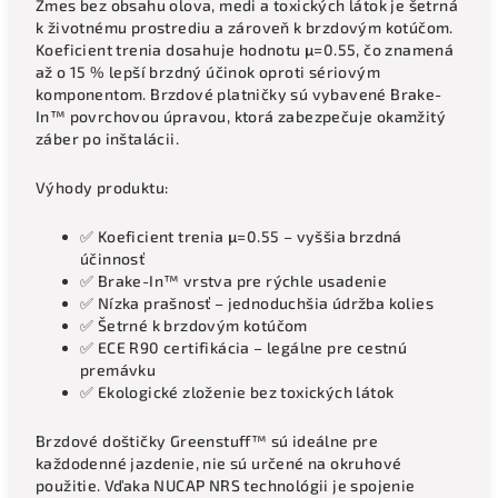
Zmes bez obsahu olova, medi a toxických látok je šetrná
k životnému prostrediu a zároveň k brzdovým kotúčom.
Koeficient trenia dosahuje hodnotu μ=0.55, čo znamená
až o 15 % lepší brzdný účinok oproti sériovým
komponentom. Brzdové platničky sú vybavené Brake-
In™ povrchovou úpravou, ktorá zabezpečuje okamžitý
záber po inštalácii.
Výhody produktu:
✅ Koeficient trenia μ=0.55 – vyššia brzdná
účinnosť
✅ Brake-In™ vrstva pre rýchle usadenie
✅ Nízka prašnosť – jednoduchšia údržba kolies
✅ Šetrné k brzdovým kotúčom
✅ ECE R90 certifikácia – legálne pre cestnú
premávku
✅ Ekologické zloženie bez toxických látok
Brzdové doštičky Greenstuff™ sú ideálne pre
každodenné jazdenie, nie sú určené na okruhové
použitie. Vďaka NUCAP NRS technológii je spojenie