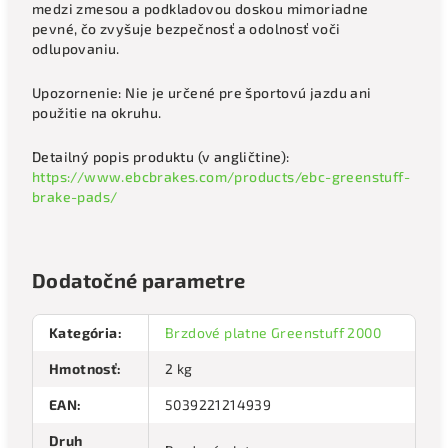
medzi zmesou a podkladovou doskou mimoriadne
pevné, čo zvyšuje bezpečnosť a odolnosť voči
odlupovaniu.
Upozornenie: Nie je určené pre športovú jazdu ani
použitie na okruhu.
Detailný popis produktu (v angličtine):
https://www.ebcbrakes.com/products/ebc-greenstuff-
brake-pads/
Dodatočné parametre
Kategória
:
Brzdové platne Greenstuff 2000
Hmotnosť
:
2 kg
EAN
:
5039221214939
Druh