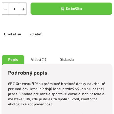
−
+
Do košíka
Opýtať sa
Zdieľať
Popis
Videá (1)
Diskusia
Podrobný popis
EBC Greenstuff™ sú prémiové brzdové dosky navrhnuté
pre vodičov, ktorí hľadajú lepší brzdný výkon pri bežnej
jazde. Vhodné pre ľahšie športové vozidlá, hot-hatche a
mestské SUV, kde je dôležitá spoľahlivosť, komfort a
ekologická zodpovednosť.