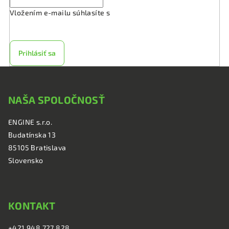
Vložením e-mailu súhlasíte s
podmienkami ochrany
osobných údajov
Prihlásiť sa
Z
á
NAŠA SPOLOČNOSŤ
p
ä
ENGINE s.r.o.
t
Budatínska 13
i
85105 Bratislava
e
Slovensko
KONTAKT
+421 948 727 828