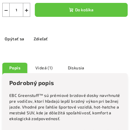
−
+
Do košíka
Opýtať sa
Zdieľať
Popis
Videá (1)
Diskusia
Podrobný popis
EBC Greenstuff™ sú prémiové brzdové dosky navrhnuté
pre vodičov, ktorí hľadajú lepší brzdný výkon pri bežnej
jazde. Vhodné pre ľahšie športové vozidlá, hot-hatche a
mestské SUV, kde je dôležitá spoľahlivosť, komfort a
ekologická zodpovednosť.