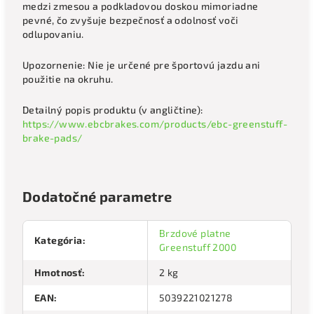
medzi zmesou a podkladovou doskou mimoriadne
pevné, čo zvyšuje bezpečnosť a odolnosť voči
odlupovaniu.
Upozornenie: Nie je určené pre športovú jazdu ani
použitie na okruhu.
Detailný popis produktu (v angličtine):
https://www.ebcbrakes.com/products/ebc-greenstuff-
brake-pads/
Dodatočné parametre
Brzdové platne
Kategória
:
Greenstuff 2000
Hmotnosť
:
2 kg
EAN
:
5039221021278