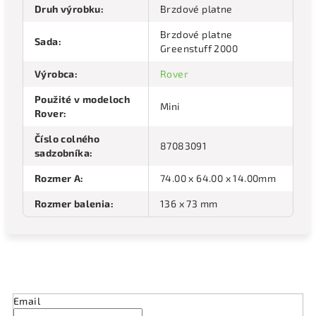
Druh výrobku
:
Brzdové platne
Brzdové platne
Sada
:
Greenstuff 2000
Výrobca
:
Rover
Použité v modeloch
Mini
Rover
:
Číslo colného
87083091
sadzobníka
:
Rozmer A
:
74.00 x 64.00 x 14.00mm
Rozmer balenia
:
136 x 73 mm
Odoberať newsletter
Email