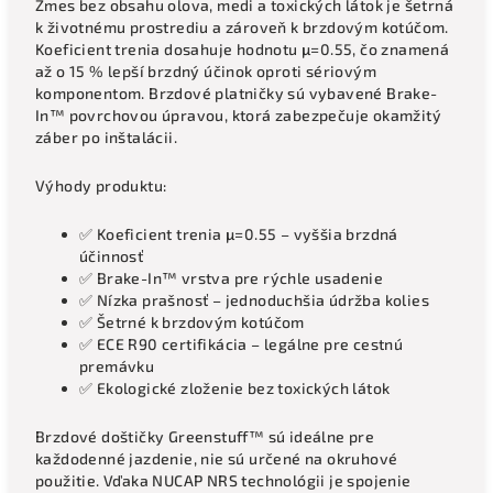
Zmes bez obsahu olova, medi a toxických látok je šetrná
k životnému prostrediu a zároveň k brzdovým kotúčom.
Koeficient trenia dosahuje hodnotu μ=0.55, čo znamená
až o 15 % lepší brzdný účinok oproti sériovým
komponentom. Brzdové platničky sú vybavené Brake-
In™ povrchovou úpravou, ktorá zabezpečuje okamžitý
záber po inštalácii.
Výhody produktu:
✅ Koeficient trenia μ=0.55 – vyššia brzdná
účinnosť
✅ Brake-In™ vrstva pre rýchle usadenie
✅ Nízka prašnosť – jednoduchšia údržba kolies
✅ Šetrné k brzdovým kotúčom
✅ ECE R90 certifikácia – legálne pre cestnú
premávku
✅ Ekologické zloženie bez toxických látok
Brzdové doštičky Greenstuff™ sú ideálne pre
každodenné jazdenie, nie sú určené na okruhové
použitie. Vďaka NUCAP NRS technológii je spojenie