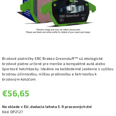
Brzdové platničky EBC Brakes Greenstuff™ sú ekologické
brzdové platne určené pre menšie a kompaktné autá alebo
športové hatchbacky. Ideálne na každodenné jazdenie s vyššou
brzdnou účinnosťou, nižšou prašnosťou a šetrnosťou k
brzdovým kotúčom.
€56,65
Jednotková
Na sklade v EU, dodacia lehota 5-9 pracovných dní
cena:
Kód:
DP2127