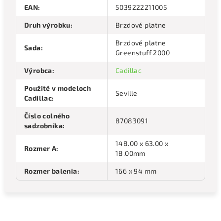
EAN
:
5039222211005
Druh výrobku
:
Brzdové platne
Brzdové platne
Sada
:
Greenstuff 2000
Výrobca
:
Cadillac
Použité v modeloch
Seville
Cadillac
:
Číslo colného
87083091
sadzobníka
:
148.00 x 63.00 x
Rozmer A
:
18.00mm
Rozmer balenia
:
166 x 94 mm
Odoberať newsletter