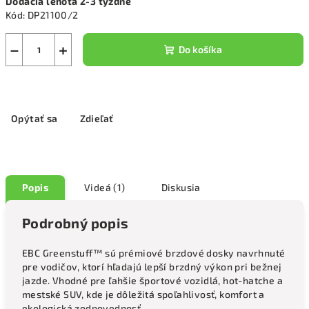
Dodacia lehota 2-3 týždne
cena:
Kód:
DP21100/2
−
+
Do košíka
Opýtať sa
Zdieľať
Popis
Videá (1)
Diskusia
Podrobný popis
EBC Greenstuff™ sú prémiové brzdové dosky navrhnuté
pre vodičov, ktorí hľadajú lepší brzdný výkon pri bežnej
jazde. Vhodné pre ľahšie športové vozidlá, hot-hatche a
mestské SUV, kde je dôležitá spoľahlivosť, komfort a
ekologická zodpovednosť.