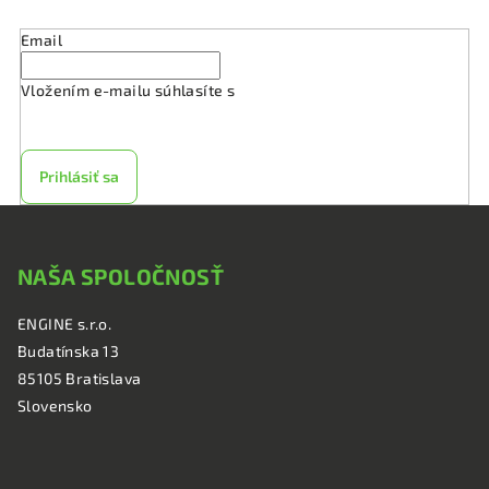
Email
Vložením e-mailu súhlasíte s
podmienkami ochrany
osobných údajov
Prihlásiť sa
Z
á
NAŠA SPOLOČNOSŤ
p
ä
ENGINE s.r.o.
t
Budatínska 13
i
85105 Bratislava
e
Slovensko