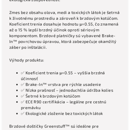
Zmes bez obsahu olova, medi a toxických látok je šetrná
k životnému prostrediu a zároveň k brzdovým kotúčom.
Koeficient trenia dosahuje hodnotu μ=0.55, čo znamená
až o 15 % lepší brzdný účinok oproti sériovým
komponentom. Brzdové platničky sú vybavené Brake-
In™ povrchovou úpravou, ktorá zabezpečuje okamžitý
záber po inštalácii.
Výhody produktu:
✅ Koeficient trenia μ=0.55 – vyššia brzdná
účinnosť
✅ Brake-In™ vrstva pre rýchle usadenie
✅ Nízka prašnosť – jednoduchšia údržba kolies
✅ Šetrné k brzdovým kotúčom
✅ ECE R90 certifikácia – legálne pre cestnú
premávku
✅ Ekologické zloženie bez toxických látok
Brzdové doštičky Greenstuff™ sú ideálne pre